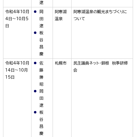
遼
令和4年10月
岡
阿寒湖
阿寒湖温泉の観光まちづくりに
4日～10月5
田
温泉
ついて
日
遼
板
谷
昌
慶
令和4年10月
佐
札幌市
民主議員ネット・釧根 秋季研修
14日～10月
藤
会
15日
勝
昭
岡
田
遼
板
谷
昌
慶