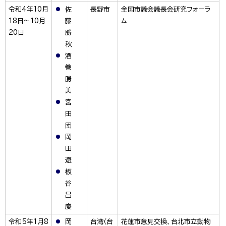
令和4年10月
佐
長野市
全国市議会議長会研究フォーラ
18日～10月
藤
ム
20日
勝
秋
酒
巻
勝
美
宮
田
団
岡
田
遼
板
谷
昌
慶
令和5年1月8
岡
台湾（台
花蓮市意見交換、台北市立動物