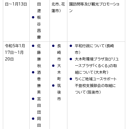
日～1月13日
田
北市、花
園訪問等及び観光プロモーショ
遼
蓮市）
ン
板
谷
昌
慶
令和5年1月
佐
長
平和行政について（長崎
17日～1月
藤
崎
市）
20日
勝
市
大木町環境プラザ及びリユ
秋
大
ースプラザ「くるくる」の取
酒
木
組について（大木町）
巻
町
ちくご地域ユースサポート
勝
筑
不登校支援部会の取組に
美
後
ついて（筑後市）
宮
市
田
団
岡
田