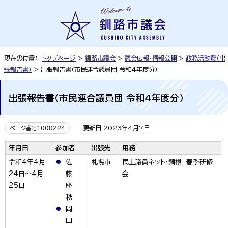
現在の位置：
トップページ
>
釧路市議会
>
議会広報・情報公開
>
政務活動費（出
張報告書）
> 出張報告書（市民連合議員団 令和4年度分）
出張報告書（市民連合議員団 令和4年度分）
更新日 2023年4月7日
ページ番号1008224
年月日
参加者
出張先
用務
令和4年4月
佐
札幌市
民主議員ネット・釧根 春季研修
24日～4月
藤
会
25日
勝
秋
岡
田