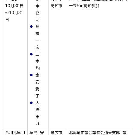
10月30日
永
高知市
ーラムin高知参加
～10月31
征
日
明
髙
橋
一
彦
三
木
均
金
安
潤
子
大
澤
恵
介
令和元年11
草島 守
帯広市
北海道市議会議長会道東支部 議