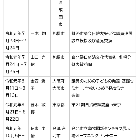
県
成
田
市
令和元年7
三木 均
札幌市
釧路市議会日韓友好促進議員連盟
月23日～7
設立挨拶及び意見交換
月24日
令和元年7
山口 光
札幌市
台北駐日経済文化代表処 札幌分
月24日～7
信
処表敬訪問
月25日
令和元年8
金安 潤
大阪府
議員のための子どもの発達・基礎セ
月11日～8
子
大阪市
ミナー、学校いじめ予防セミナー
月13日
参加
令和元年8
続木 敏
東京都
第21期自治政策講座in東京
月21日～8
博
月22日
令和元年
伊東 尚
台湾 台
台北市立動物園新タンチョウ展示
10月5日～
悟
北市
場オープニングセレモニー