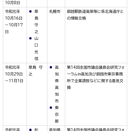
10月8日
令和元年
草
札幌市
釧路駅鉄道高架等に係北海道庁と
10月16日
島
の情報交換
～10月17
守
日
之
山
口
光
信
令和元年
草島 守
高
第14回全国市議会議長会研究フォ
10月29日
之
知
ーラムin高知及び釧路市東京事務
～11月1日
県
所で企業誘致などに関する意見交
高
換
知
市
東
京
都
令和元年
松
高知県
第14回全国市議会議長会研究フォ