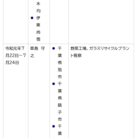
木
均
伊
東
尚
悟
令和元年7
草島 守
千
野菜工場、ガラスリサイクルプラン
月22日～7
之
葉
ト視察
月24日
県
旭
市
千
葉
県
銚
子
市
千
葉