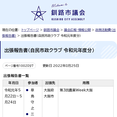
現在の位置：
トップページ
>
釧路市議会
>
議会広報・情報公開
>
政務活動費（出
張報告書）
> 出張報告書（自民市政クラブ 令和元年度分）
出張報告書（自民市政クラブ 令和元年度分）
更新日 2022年8月25日
ページ番号1002897
出張報告書一覧
年月日
参加者
出張先
用務
令和元年5
草
大阪府
第3回農業Week大阪
月22日～5
島
大阪市
月24日
守
之
三