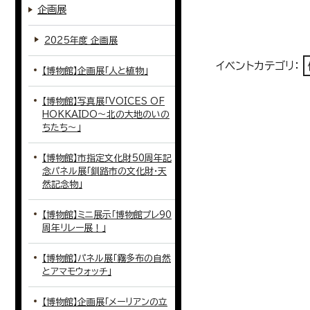
企画展
2025年度 企画展
イベントカテゴリ：
【博物館】企画展「人と植物」
【博物館】写真展「VOICES OF
HOKKAIDO～北の大地のいの
ちたち～」
【博物館】市指定文化財50周年記
念パネル展「釧路市の文化財・天
然記念物」
【博物館】ミニ展示「博物館プレ90
周年リレー展！」
【博物館】パネル展「霧多布の自然
とアマモウォッチ」
【博物館】企画展「メーリアンの立