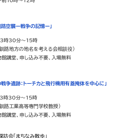
午前10時～12時
釧路空襲ー戦争の記憶ー」
13時30分～15時
（釧路地方の地名を考える会相談役）
物館講堂、申し込み不要、入場無料
の戦争遺跡：トーチカと飛行機用有蓋掩体を中心に」
13時30分～15時
（釧路工業高等専門学校教授）
物館講堂、申し込み不要、入場無料
探訪会「まちなみ散歩」