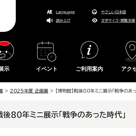
Language
やさしい日本語
読み上げ
文字サイズ・閲覧支援
展示
イベント
ご利用案内
アク
展
>
2025年度 企画展
> 【博物館】戦後80年ミニ展示「戦争のあ
戦後80年ミニ展示「戦争のあった時代」