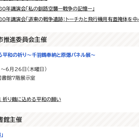
後80年講演会「私の釧路空襲ー戦争の記憶ー」
後80年講演会「道東の戦争遺跡：トーチカと飛行機用有蓋掩体を中
市推進委員会主催
る平和の祈り～千羽鶴奉納と原爆パネル展～
）～6月26日（木曜日）
図書館7階展示室
業 折り鶴に込める平和の願い
書館主催
」