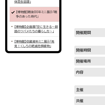
体昆虫図譜」
【博物館】戦後80年ミニ展示「戦
争のあった時代」
【博物館】企画展「空に生きる～釧
路のツバメたちの暮らし方～」
開催期間
【博物館】収蔵資料ミニ展示「発
見！くしろの絶滅危惧植物」
開催時間
開催場所
内容
主催
共催