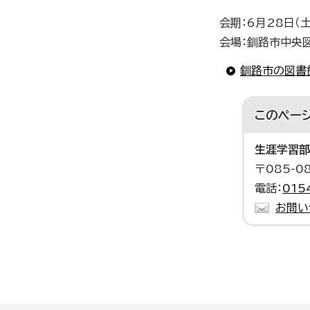
会期：6月28日（
会場：釧路市中央
釧路市の図書
このペー
生涯学習部
〒085-
電話：
015
お問い