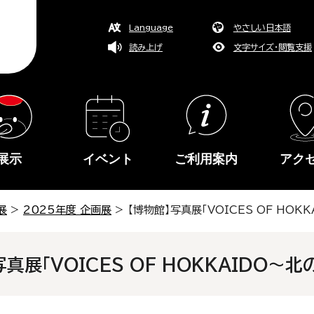
Language
やさしい日本語
読み上げ
文字サイズ・閲覧支援
展示
イベント
ご利用案内
アク
展
>
2025年度 企画展
> 【博物館】写真展「VOICES OF HO
写真展「VOICES OF HOKKAIDO