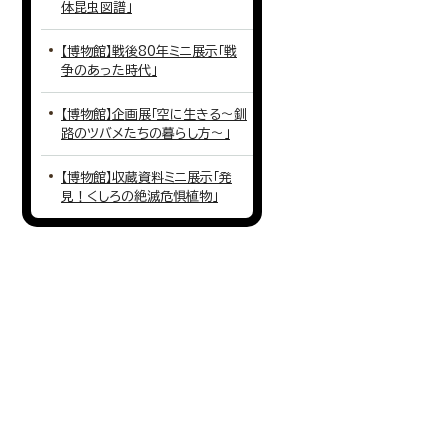
体昆虫図譜」
【博物館】戦後80年ミニ展示「戦
争のあった時代」
【博物館】企画展「空に生きる～釧
路のツバメたちの暮らし方～」
【博物館】収蔵資料ミニ展示「発
見！くしろの絶滅危惧植物」