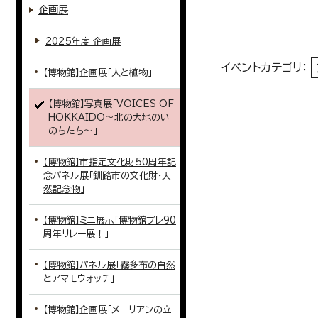
企画展
2025年度 企画展
イベントカテゴリ：
【博物館】企画展「人と植物」
【博物館】写真展「VOICES OF
HOKKAIDO～北の大地のい
のちたち～」
【博物館】市指定文化財50周年記
念パネル展「釧路市の文化財・天
然記念物」
【博物館】ミニ展示「博物館プレ90
周年リレー展！」
【博物館】パネル展「霧多布の自然
とアマモウォッチ」
【博物館】企画展「メーリアンの立