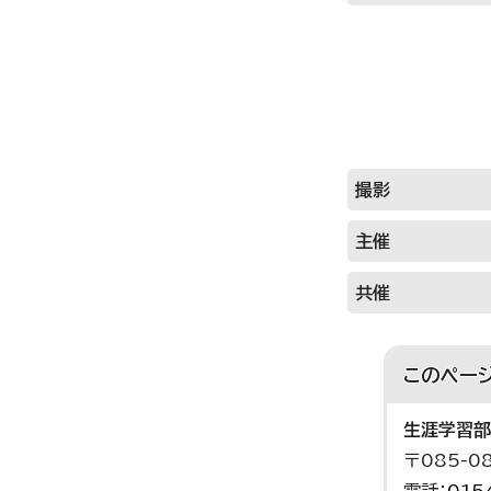
撮影
主催
共催
このペー
生涯学習部
〒085-