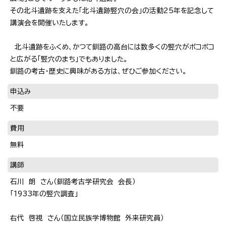
その北斗遺跡を支えた「北斗遺跡竪穴の会」の活動25年を記念して
講演会を開催いたします。
北斗遺跡をふくめ、かつて釧路の高台には数多くの竪穴がボコボコ
と広がる「竪穴のまち」でもありました。
釧路の考古・歴史に興味がある方は、ぜひご参加ください。
申込み
不要
費用
無料
講師
石川 朗 さん（釧路考古学研究会 会長）
「1933年の竪穴調査」
右代 啓視 さん（国立民族学博物館 外来研究員）