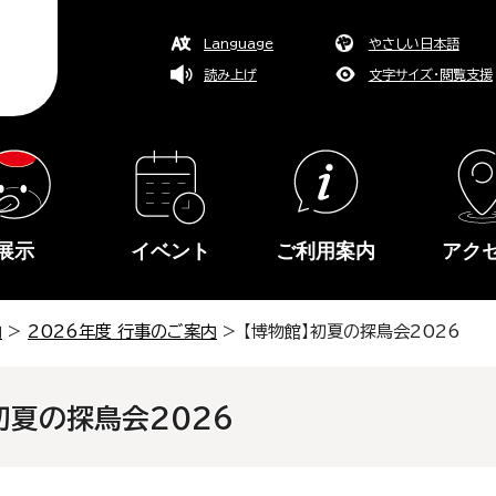
Language
やさしい日本語
読み上げ
文字サイズ・閲覧支援
展示
イベント
ご利用案内
アク
内
>
2026年度 行事のご案内
> 【博物館】初夏の探鳥会2026
初夏の探鳥会2026