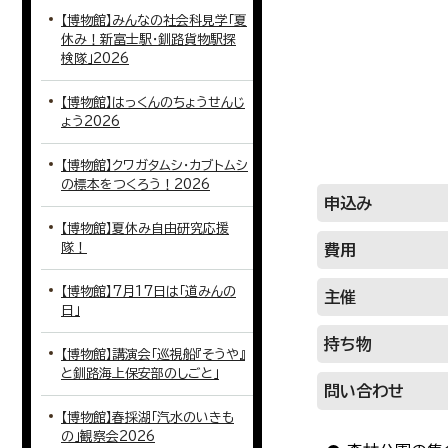
【博物館】みんなの社会科見学「夏
休み！新富士駅・釧路貨物駅探
検隊」2026
【博物館】はっくんのちょうせんじ
ょう2026
【博物館】クワガタムシ・カブトムシ
の標本をつくろう！2026
申込み
【博物館】夏休み自由研究応援
隊！
費用
【博物館】7月17日は「道みんの
主催
日」
持ち物
【博物館】講演会「巡視船『そうや』
と釧路海上保安部のしごと」
問い合わせ
【博物館】春採湖「汽水のいきも
の」観察会2026