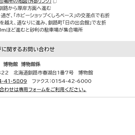
合場所の地図
（外部リンク）
を釧路から厚岸方面へ進む
を過ぎ、「ホビーショップくしろベース」の交差点で右折
路を越え、道なりに進み、釧路町「日の出会館」で左折
00mほど進むと砂利の駐車場が集合場所
ジに関する
お問い合わせ
 博物館 博物館係
0822 北海道釧路市春湖台1番7号 博物館
4-41-5809
ファクス：0154-42-6000
合わせは専用フォームをご利用ください。