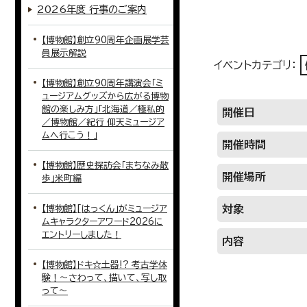
2026年度 行事のご案内
【博物館】創立90周年企画展学芸
員展示解説
イベントカテゴリ：
【博物館】創立90周年講演会「ミ
ュージアムグッズから広がる博物
館の楽しみ方」「北海道／極私的
開催日
／博物館／紀行 仰天ミュージア
ムへ行こう！」
開催時間
【博物館】歴史探訪会「まちなみ散
開催場所
歩」米町編
対象
【博物館】[はっくん」がミュージア
ムキャラクターアワード2026に
エントリーしました！
内容
【博物館】ドキ☆土器!? 考古学体
験！～さわって、描いて、写し取
って～