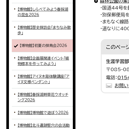
森林公園の集
・国道44号
【博物館】しらべてみよう春採湖
・別保郵便局
の昆虫2026
・まもなく線
【博物館】歴史探訪会「まちなみ散
・道なりに4
歩」
【博物館】初夏の探鳥会2026
このペー
【博物館】企画展関連イベント「植
生涯学習部
物標本を作ってみよう」
〒085-
【博物館】アイヌ木彫体験講座「ア
電話：
015
イヌ文様ペンダント」
お問い
【博物館】春採湖畔草花ウオッチ
ング2026
【博物館】博物館で遊ぼう2026
【博物館】北斗遺跡竪穴の会活動