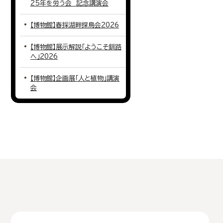
25年を労う会 記念講演会
【博物館】春採湖畔探鳥会2026
【博物館】展示解説「ようこそ釧路
へ」2026
【博物館】企画展「人と植物」講演
会