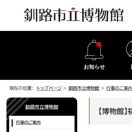
お知らせ
現在の位置：
トップページ
>
釧路市立博物館
>
行事のご案
釧路市立博物館
【博物館】
行事のご案内