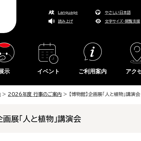
Language
やさしい日本語
読み上げ
文字サイズ・閲覧支援
展示
イベント
ご利用案内
アク
内
>
2026年度 行事のご案内
> 【博物館】企画展「人と植物」講演会
企画展「人と植物」講演会