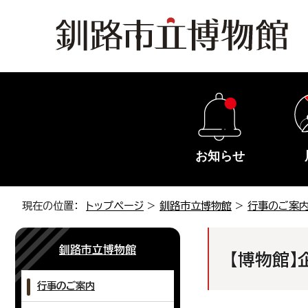
お知らせ
現在の位置：
トップページ
>
釧路市立博物館
>
行事のご案
釧路市立博物館
【博物館】
行事のご案内