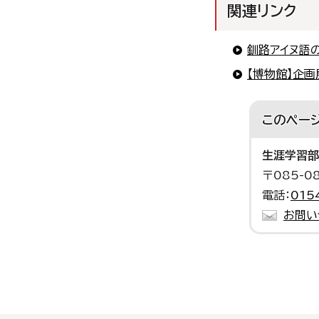
関連リンク
釧路アイヌ語
【博物館】企画
このペー
生涯学習部
〒085-
電話：
015
お問い