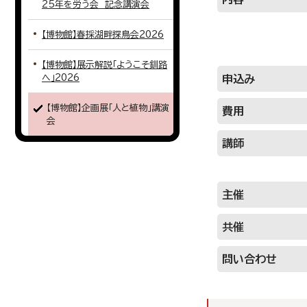
25年を労う会 記念講演会
【博物館】春採湖畔探鳥会2026
【博物館】展示解説「ようこそ釧路
へ」2026
申込み
【博物館】企画展「人と植物」講演
費用
会
講師
主催
共催
問い合わせ