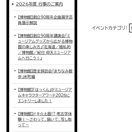
2026年度 行事のご案内
【博物館】創立90周年企画展学芸
員展示解説
イベントカテゴリ：
【博物館】創立90周年講演会「ミ
ュージアムグッズから広がる博物
館の楽しみ方」「北海道／極私的
／博物館／紀行 仰天ミュージア
ムへ行こう！」
【博物館】歴史探訪会「まちなみ散
歩」米町編
【博物館】[はっくん」がミュージア
ムキャラクターアワード2026に
エントリーしました！
【博物館】ドキ☆土器!? 考古学体
験！～さわって、描いて、写し取
って～