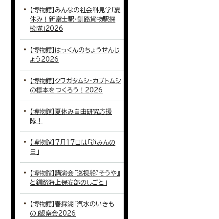
【博物館】みんなの社会科見学「夏
休み！新富士駅・釧路貨物駅探
検隊」2026
【博物館】はっくんのちょうせんじ
ょう2026
【博物館】クワガタムシ・カブトムシ
の標本をつくろう！2026
【博物館】夏休み自由研究応援
隊！
【博物館】7月17日は「道みんの
日」
【博物館】講演会「巡視船『そうや』
と釧路海上保安部のしごと」
【博物館】春採湖「汽水のいきも
の」観察会2026