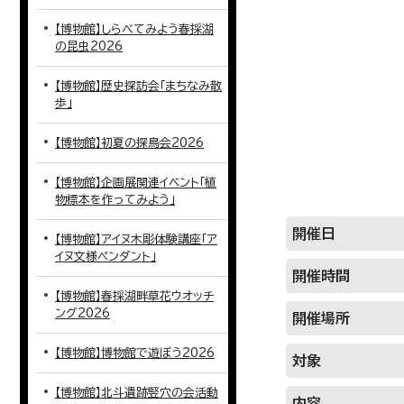
【博物館】しらべてみよう春採湖
の昆虫2026
【博物館】歴史探訪会「まちなみ散
歩」
【博物館】初夏の探鳥会2026
【博物館】企画展関連イベント「植
物標本を作ってみよう」
開催日
【博物館】アイヌ木彫体験講座「ア
イヌ文様ペンダント」
開催時間
【博物館】春採湖畔草花ウオッチ
ング2026
開催場所
【博物館】博物館で遊ぼう2026
対象
【博物館】北斗遺跡竪穴の会活動
内容