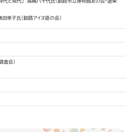
時代と現代」 高嶋八千代氏（釧路市立博物館友の会・道東
奥田幸子氏（釧路アイヌ語の会）
調査会）