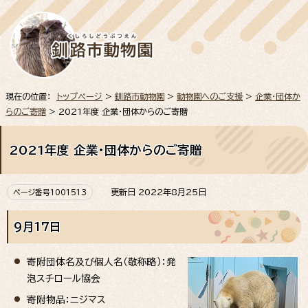
現在の位置：
トップページ
>
釧路市動物園
>
動物園へのご支援
>
企業・団体か
らのご寄贈
> 2021年度 企業・団体からのご寄贈
2021年度 企業・団体からのご寄贈
更新日 2022年8月25日
ページ番号1001513
9月17日
寄附団体名及び個人名（敬称略）：発
泡スチロール協会
寄附物品：ニジマス