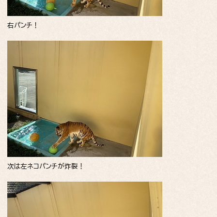
右パンチ！
次は左ネコパンチが炸裂！