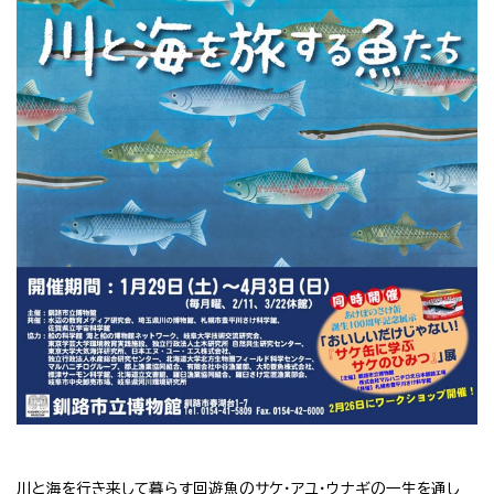
川と海を行き来して暮らす回遊魚のサケ・アユ・ウナギの一生を通し