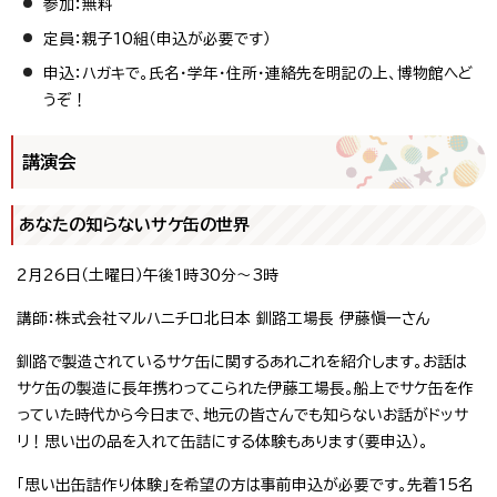
参加：無料
定員：親子10組（申込が必要です）
申込：ハガキで。氏名・学年・住所・連絡先を明記の上、博物館へど
うぞ！
講演会
あなたの知らないサケ缶の世界
2月26日（土曜日）午後1時30分～3時
講師：株式会社マルハニチロ北日本 釧路工場長 伊藤愼一さん
釧路で製造されているサケ缶に関するあれこれを紹介します。お話は
サケ缶の製造に長年携わってこられた伊藤工場長。船上でサケ缶を作
っていた時代から今日まで、地元の皆さんでも知らないお話がドッサ
リ！思い出の品を入れて缶詰にする体験もあります（要申込）。
「思い出缶詰作り体験」を希望の方は事前申込が必要です。先着15名