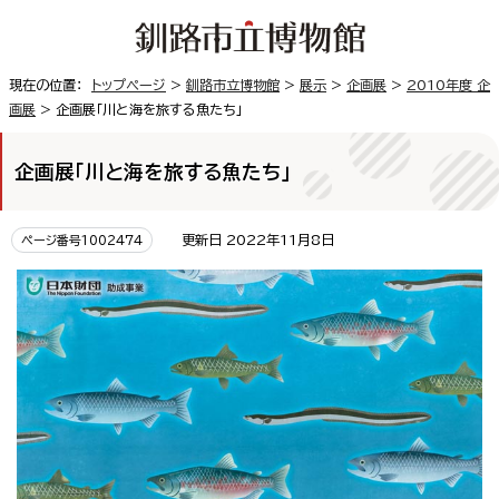
現在の位置：
トップページ
>
釧路市立博物館
>
展示
>
企画展
>
2010年度 企
画展
> 企画展「川と海を旅する魚たち」
企画展「川と海を旅する魚たち」
更新日 2022年11月8日
ページ番号1002474