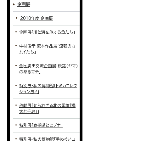
企画展
2010年度 企画展
企画展「川と海を旅する魚たち」
中村俊幸 流木作品展「流転のカ
ムイたち」
全国炭田交流企画展「炭鉱(ヤマ)
のあるマチ」
特別展・私の博物館「トミカコレク
ション展2」
移動展「知られざる北の国境「樺
太と千島」」
特別展「春採湖とヒブナ」
特別展・私の博物館「手ぬぐいコ