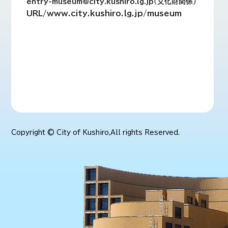
entry-museum@city.kushiro.lg.jp（文化財関係）
URL/www.city.kushiro.lg.jp/museum
Copyright © City of Kushiro,All rights Reserved.