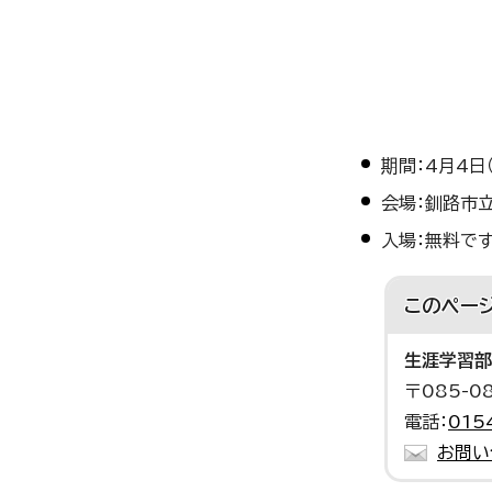
期間：4月4日
会場：釧路市
入場：無料で
このペー
生涯学習部
〒085-
電話：
015
お問い