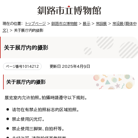
現在の位置：
トップページ
>
釧路市立博物館
>
展示
>
常設展
>
常设展
(簡体中
文)
> 关于展厅内的摄影
关于展厅内的摄影
更新日 2025年4月9日
ページ番号1014212
关于展厅内的摄影
展览室内允许拍照。拍攝時請遵守以下規則。
请勿在有禁止拍照标志的区域拍照。
禁止使用闪光灯。
禁止使用三脚架、自拍杆等。