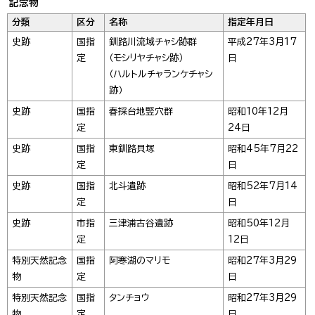
記念物
分類
区分
名称
指定年月日
史跡
国指
釧路川流域チャシ跡群
平成27年3月17
定
（モシリヤチャシ跡）
日
（ハルトルチャランケチャシ
跡）
史跡
国指
春採台地竪穴群
昭和10年12月
定
24日
史跡
国指
東釧路貝塚
昭和45年7月22
定
日
史跡
国指
北斗遺跡
昭和52年7月14
定
日
史跡
市指
三津浦古谷遺跡
昭和50年12月
定
12日
特別天然記念
国指
阿寒湖のマリモ
昭和27年3月29
物
定
日
特別天然記念
国指
タンチョウ
昭和27年3月29
物
定
日