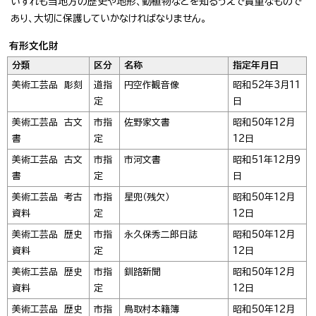
いずれも当地方の歴史や地形、動植物などを知るうえで貴重なもので
あり、大切に保護していかなければなりません。
有形文化財
分類
区分
名称
指定年月日
美術工芸品 彫刻
道指
円空作観音像
昭和52年3月11
定
日
美術工芸品 古文
市指
佐野家文書
昭和50年12月
書
定
12日
美術工芸品 古文
市指
市河文書
昭和51年12月9
書
定
日
美術工芸品 考古
市指
星兜（残欠）
昭和50年12月
資料
定
12日
美術工芸品 歴史
市指
永久保秀二郎日誌
昭和50年12月
資料
定
12日
美術工芸品 歴史
市指
釧路新聞
昭和50年12月
資料
定
12日
美術工芸品 歴史
市指
鳥取村本籍簿
昭和50年12月