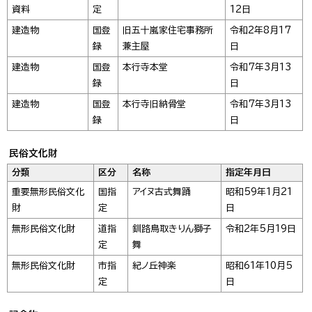
資料
定
12日
建造物
国登
旧五十嵐家住宅事務所
令和2年8月17
録
兼主屋
日
建造物
国登
本行寺本堂
令和7年3月13
録
日
建造物
国登
本行寺旧納骨堂
令和7年3月13
録
日
民俗文化財
分類
区分
名称
指定年月日
重要無形民俗文化
国指
アイヌ古式舞踊
昭和59年1月21
財
定
日
無形民俗文化財
道指
釧路鳥取きりん獅子
令和2年5月19日
定
舞
無形民俗文化財
市指
紀ノ丘神楽
昭和61年10月5
定
日