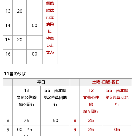
釧路
線は
13
20
市立
病院
14
00
に
停車
15
20
しま
せん
16
00
11番のりば
平日
土曜・日曜・祝日
12
55 南北線
12
55 南北線
文苑公住線
第2若草団地
文苑公住
第2若草団地
緑ヶ岡行
行
線
行
緑ヶ岡行
8
25
50
8
25
9
00 25
9
25
05