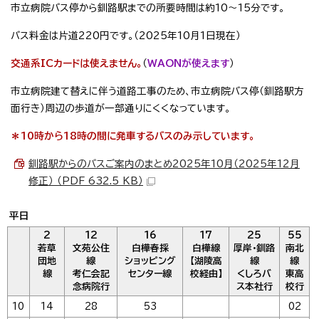
市立病院バス停から釧路駅までの所要時間は約10～15分です。
バス料金は片道220円です。（2025年10月1日現在）
交通系ICカードは使えません。
（
WAONが使えます
）
市立病院建て替えに伴う道路工事のため、市立病院バス停（釧路駅方
面行き）周辺の歩道が一部通りにくくなっています。
＊10時から18時の間に発車するバスのみ示しています。
釧路駅からのバスご案内のまとめ2025年10月（2025年12月
修正） （PDF 632.5 KB）
平日
2
12
16
17
25
55
若草
文苑公住
白樺春採
白樺線
厚岸・釧路
南北
団地
線
ショッピング
【湖陵高
線
線
線
考仁会記
センター線
校経由】
くしろバ
東高
念病院行
ス本社行
校行
10
14
28
53
02