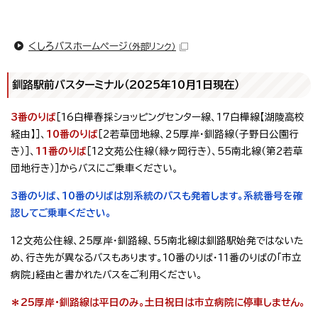
くしろバスホームページ
（外部リンク）
釧路駅前バスターミナル（2025年10月1日現在）
3番のりば
［16白樺春採ショッピングセンター線、17白樺線【湖陵高校
経由】］、
10番のりば
［2若草団地線、25厚岸・釧路線（子野日公園行
き）］、
11番のりば
［12文苑公住線（緑ヶ岡行き）、55南北線（第2若草
団地行き）］からバスにご乗車ください。
3番のりば、10番のりばは別系統のバスも発着します。系統番号を確
認してご乗車ください。
12文苑公住線、25厚岸・釧路線、55南北線は釧路駅始発ではないた
め、行き先が異なるバスもあります。10番のりば・11番のりばの「市立
病院」経由と書かれたバスをご利用ください。
＊25厚岸・釧路線は平日のみ。土日祝日は市立病院に停車しません。