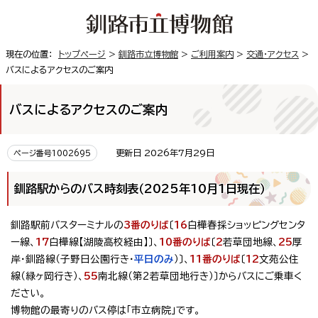
現在の位置：
トップページ
>
釧路市立博物館
>
ご利用案内
>
交通・アクセス
>
バスによるアクセスのご案内
バスによるアクセスのご案内
更新日 2026年7月29日
ページ番号1002695
釧路駅からのバス時刻表（2025年10月1日現在）
釧路駅前バスターミナルの
3番のりば
〔
16
白樺春採ショッピングセンタ
ー線、
17
白樺線【湖陵高校経由】〕、
10番のりば
〔
2
若草団地線、
25
厚
岸・釧路線（子野日公園行き・
平日のみ
）〕、
11番のりば
〔
12
文苑公住
線（緑ヶ岡行き）、
55
南北線（第2若草団地行き）〕からバスにご乗車く
ださい。
博物館の最寄りのバス停は「市立病院」です。